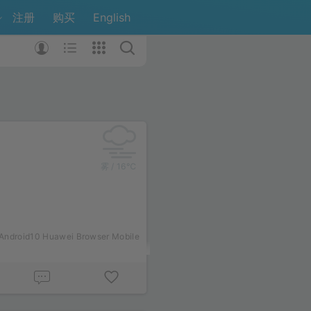
注册
购买
English
雾 / 16℃
Android10 Huawei Browser Mobile
5