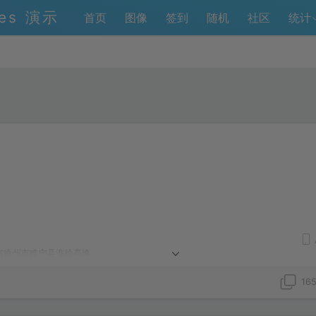
tes 演示
首页
图像
签到
随机
社区
统计
省徐州市睢宁县淮徐高速
16