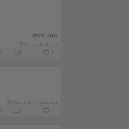
测试员 已喜欢
Windows10 Chrome
9
1
Windows10 Microsoft Edge
6