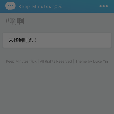

Keep Minutes 演示
#啊啊
未找到时光！
Keep Minutes 演示 | All Rights Reserved | Theme by
Duke Yin